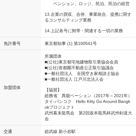
ペンション、ロッジ、民泊、民泊の経営
13.企業の買収、合併、事業統合、提携に関す
るコンサルティング業務
14.上記各号に附帯・関連する一切の業務
免許番号
東京都知事 (1) 第100541号
所属団体
■(公社)東京都宅地建物取引業協会会員
■(公社)首都圏不動産公正取引協議会
■一般社団法人 全国空き家相談士協会
■一般社団法人 江戸川北法人会
加盟団体
【協賛】
総務省 異能ベーション（2017年～2021年）
タイ-バンコク Hello Kitty Go Around Bangk
okプロジェクト
武州幕末龍馬会 第2回坂本龍馬杯武州剣道大
会
交通
総武線 新小岩駅