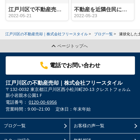
江戸川区で不動産売却のタイミングとは？地価動向と人口動態から考察！
不動産を近隣住民に気付かれずに売却する方法とは？
2022-05-21
2022-05-23
江戸川区の不動産売却｜株式会社フリースタイル
ブログ一覧
液状化した
ページトップへ
電話でお問い合わせ
江戸川区の不動産売却｜株式会社フリースタイル
〒132-0032 東京都江戸川区西小松川町20-13 クレストフォルム
新小岩親水公園1Ｆ
電話番号：
0120-00-6956
営業時間：9:00~21:00
定休日：年末年始
ブログ一覧
お客様の声一覧