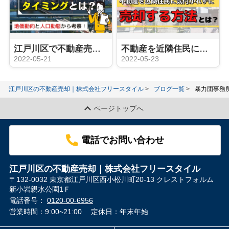
江戸川区で不動産売却のタイミングとは？地価動向と人口動態から考察！
不動産を近隣住民に気付かれずに売却する方法とは？
2022-05-21
2022-05-23
江戸川区の不動産売却｜株式会社フリースタイル
ブログ一覧
暴力団事務
ページトップへ
電話でお問い合わせ
江戸川区の不動産売却｜株式会社フリースタイル
〒132-0032 東京都江戸川区西小松川町20-13 クレストフォルム
新小岩親水公園1Ｆ
電話番号：
0120-00-6956
営業時間：9:00~21:00
定休日：年末年始