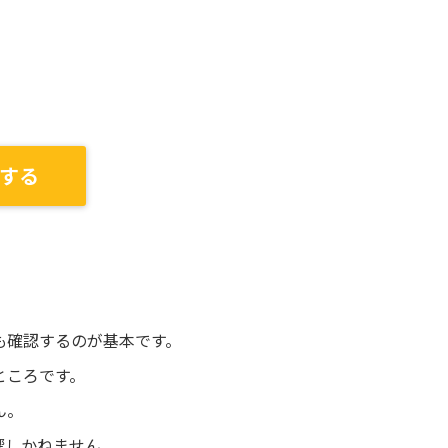
する
も確認するのが基本です。
ところです。
ん。
響しかねません。