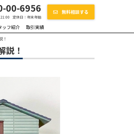
-00-6956
無料相談する
~21:00
定休日：
年末年始
タッフ紹介
取引実績
説！
解説！