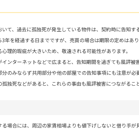
おいて、過去に孤独死が発生している物件は、契約時に告知す
ら3年を経過する日までですが、売買の場合は期限の定めはあ
る心理的瑕疵が大きいため、敬遠される可能性があります。
がインターネットなどで広まると、告知期間を過ぎても風評被
部分のみならず共用部分や他の部屋での告知事項にも注意が必
の孤独死などがあると、これらの事由も風評被害につながるこ
する場合には、周辺の家賃相場よりも値下げしないと借り手が