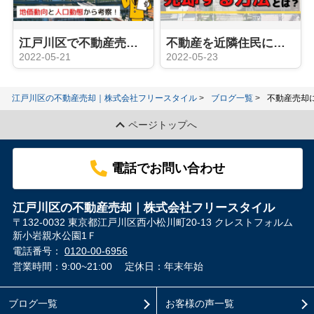
江戸川区で不動産売却のタイミングとは？地価動向と人口動態から考察！
不動産を近隣住民に気付かれずに売却する方法とは？
2022-05-21
2022-05-23
江戸川区の不動産売却｜株式会社フリースタイル
ブログ一覧
不動産売却
ページトップへ
電話でお問い合わせ
江戸川区の不動産売却｜株式会社フリースタイル
〒132-0032 東京都江戸川区西小松川町20-13 クレストフォルム
新小岩親水公園1Ｆ
電話番号：
0120-00-6956
営業時間：9:00~21:00
定休日：年末年始
ブログ一覧
お客様の声一覧